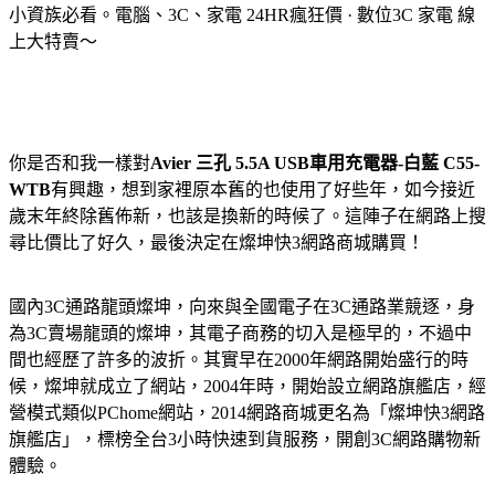
小資族必看。電腦、3C、家電 24HR瘋狂價 · 數位3C 家電 線
上大特賣～
你是否和我一樣對
Avier 三孔 5.5A USB車用充電器-白藍 C55-
WTB
有興趣，想到家裡原本舊的也使用了好些年，如今接近
歲末年終除舊佈新，也該是換新的時候了。這陣子在網路上搜
尋比價比了好久，最後決定在燦坤快3網路商城購買！
國內3C通路龍頭燦坤，向來與全國電子在3C通路業競逐，身
為3C賣場龍頭的燦坤，其電子商務的切入是極早的，不過中
間也經歷了許多的波折。其實早在2000年網路開始盛行的時
候，燦坤就成立了網站，2004年時，開始設立網路旗艦店，經
營模式類似PChome網站，2014網路商城更名為「燦坤快3網路
旗艦店」，標榜全台3小時快速到貨服務，開創3C網路購物新
體驗。