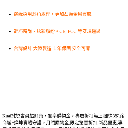
邊緣採用斜角處理，更加凸顯金屬質感
輕巧時尚、炫彩繽紛。CE, FCC 等安規通過
台灣設計 大陸製造 １年保固 安全可靠
Kuai3快3會員超好康，獨享購物金，專屬折扣無上限|快3網路
商城~燦坤實體守護。月領購物金,限定驚喜折扣,新品優惠,專