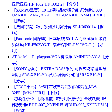
風電風扇 HF-1602[HF-1602-2].【分享】
【SAMPO聲寶】10-13坪精品變頻分離式冷暖氣 AU-
QA63DC+AM-QA63DC [AU-QA63DC, AM-QA63DC].
【推薦】
【法國特福】巧手系列多用禽骨剪 SE-K0690114【搶
購】
【Panasonic 國際牌】日本原裝 501L六門無邊框頂級變
頻冰箱 NR-F502VG-T1 翡翠棕[NR-F502VG-T1].【好
用】
ATake Mini Displayport-VGA轉接線 AMINIDP-VGA【分
享】
【SONY 索尼】 EXTRA BASS系列 可攜式防潑灑藍牙
喇叭( SRS-XB10-Y ) -黃色-原廠公司貨[SRSXB10-Y].
【分享】
【TECO東元】3~5坪右吹單冷定頻窗型冷氣MW-
32FR1[MW-32FR1].【下殺】
《獨家限量》【飛利浦】旅行用負離子折疊吹風機+眼
部按摩器 BHD-007_XYFNH518[BHD-007_XYFNH518].
【好物】