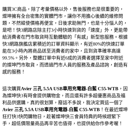
購買3C商品，除了考量價格以外，售後服務也是很重要的，
燦坤擁有全台密集的實體門市，讓你不用擔心後續的維修問
題，不然縱使價格再便宜，日後求助無門，也是十分惱人的，
是吧！快3網路店除主打3小時快速到貨的「速度」外，更能帶
給消費者在門市取貨時互動體驗的「有感」新型態服務。根據
快3網路旗艦店累積近的訂單資料顯示，有近80%的快速訂單
能在3小時內將商品送至消費者的家中，且到貨準確率高達
99.5%。另外，整體訂單中有近6成的消費者選擇至家中附近
的燦坤門市取貨，而透過門市人員的服務及產品諮詢，創造有
感的服務！
這次購買
Avier 三孔 5.5A USB車用充電器-白藍 C55-WTB
，因
為燦坤快3有時會提供購物金，而且還有許多超優惠商品及福
利品供選購，真的很划算，廢話不多說，我決定買這一個了
Avier 三孔 5.5A USB車用充電器-白藍 C55-WTB
！在最近燦坤
狂打快3快閃購物日，趁著燦坤快三會員特典的時候趕緊下
手，超低價限量商品再辛苦也值得，也提供給你作參考喔！