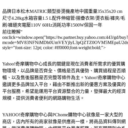
品牌日本松木MATRIC類型掛燙機產地中國重量35x35x20 cm
尺寸4.28kg水箱容量1.5 L配件伸縮管/摺疊衣架/燙衣板/褲夾/毛
刷/褲縫夾電壓110V 60Hz消耗功率1500W保固一年
前往瞭解"
onclick=window.open("https://tw.partner.buy.yahoo.com:443/gd/buy
mcode=MV83NFNiMDh0UmVEYjlyL3pQZTZ0OVM5MEpaU2dsdXN
style="font-size: 12pt; color: #ff0000;font-weight:bold;">
Yahoo!奇摩購物中心成長的關鍵是現在消費者所需求的優質購
物環境，以品牌是否齊全、價格是否具優勢、購買過程是否順
暢、以及售後服務是否完整等條件為主。Yahoo!奇摩購物中心
邀請更多品牌加入平台，藉由不斷推出新的優惠方案及優異的
平台服務，希望能運用平台資源整合的力量，發揮最大的經濟
規模，提供消費者便利的網路購物生活。
YAHOO!奇摩購物中心與PChome購物中心就像是一家大型的
商店，店內所有的商家就像是供應商一樣，將商品資料傳到網