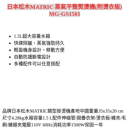
日本松木MATRIC 蒸氣平整熨燙機(附燙衣板)
MG-GS1501
1.5L超大容量水箱
快速除皺，蒸氣強勁持久
輕盈機身設計，移動方便
自動防護斷電設計
多種配件可以任意搭配
品牌日本松木MATRIC類型掛燙機產地中國重量35x35x20 cm
尺寸4.28kg水箱容量1.5 L配件伸縮管/摺疊衣架/燙衣板/褲夾/毛
刷/褲縫夾電壓110V 60Hz消耗功率1500W保固一年