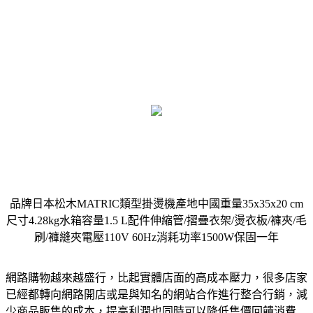
品牌日本松木MATRIC類型掛燙機產地中國重量35x35x20 cm
尺寸4.28kg水箱容量1.5 L配件伸縮管/摺疊衣架/燙衣板/褲夾/毛
刷/褲縫夾電壓110V 60Hz消耗功率1500W保固一年
網路購物越來越盛行，比起實體店面的高成本壓力，很多店家
已經都轉向網路開店或是與知名的網站合作進行整合行銷，減
少商品販售的成本，提高利潤也同時可以降低售價回饋消費