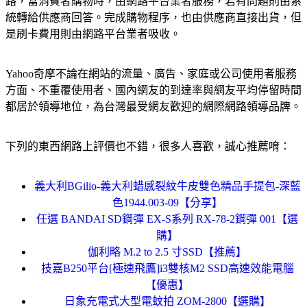
路，當消費者購物時，由網路平台業者服務，若有問題則由系
統轉給供應商回答。完成購物程序，也由供應商直接出貨，但
是刷卡費用則由網路平台業者吸收。
Yahoo奇摩不論在網站的流量、廣告、家庭或公司使用者服務
方面、不重覆使用者、國內網友的到達率與網友平均停留時間
都居於領導地位，為台灣最受網友歡迎的網際網路領導品牌。
下列的東西網路上評價也不錯，很多人喜歡，誠心推薦唷：
義大利BGilio-義大利蜡感裂紋牛皮雙色精品手提包-深藍
色1944.003-09【分享】
任選 BANDAI SD鋼彈 EX-S系列 RX-78-2鋼彈 001【選
購】
伽利略 M.2 to 2.5 寸SSD【推薦】
技嘉B250平台[極速飛鷹]i3雙核M2 SSD高速效能電腦
【優惠】
日象充電式大型電蚊拍 ZOM-2800【選購】