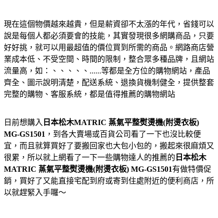
現在這個物價越來越貴，但是薪資卻不太漲的年代，省錢可以
說是每個人都必須要會的技能，其實發現很多網購商品，只要
好好挑，就可以用最超值的價位買到所需的商品。網路商店營
業成本低、不受空間、時間的限制，整合眾多種品牌，且網站
流量高，如：、、、、、......等都是全方位的購物網站，產品
齊全、圖示說明清楚，配送系統、退換貨機制健全，提供整套
完整的購物、客服系統，都是值得推薦的購物網站
日前想購入
日本松木MATRIC 蒸氣平整熨燙機(附燙衣板)
MG-GS1501
，到各大賣場或百貨公司看了一下也沒比較便
宜，而且就算買好了要搬回家也大包小包的，搬起來很麻煩又
很累，所以就上網看了一下一些購物達人的推薦的
日本松木
MATRIC 蒸氣平整熨燙機(附燙衣板) MG-GS1501
有做特價促
銷，買好了又能直接宅配到府或寄到住處附近的便利商店，所
以就趕緊入手囉～