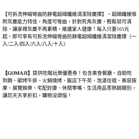
【可拆洗伸縮彎曲防靜電超細纖維清潔除塵撢】，超細纖維吸
附灰塵能力特佳，角度可彎曲，針對死角灰塵，輕鬆就可清
除，讓家裡灰塵不再累積，維護家人健康！
每入只要165元
起，即可享有可拆洗伸縮彎曲防靜電超細纖維清潔除塵撢〈一
入/二入/四入/六入/八入/十入〉
【GOMAJI】
提供吃喝玩樂優惠券！包含美食餐廳、自助吃
到飽、碳烤牛排、火鍋燒烤、飯店下午茶、泡湯住宿、美容按
摩、展覽娛樂、宅配好康、休閒零嘴、生活用品等熱銷類別，
讓您天天享折扣，購物沒煩惱！