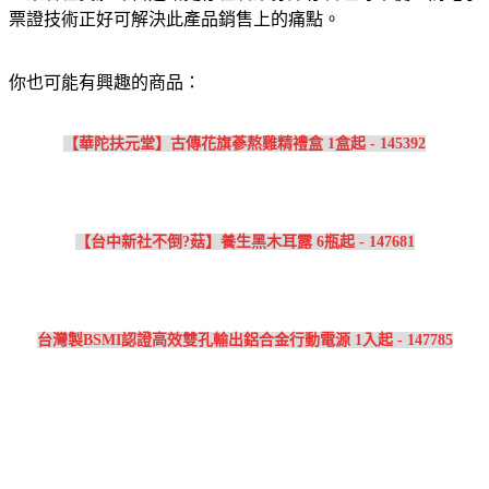
票證技術正好可解決此產品銷售上的痛點。
你也可能有興趣的商品：
【華陀扶元堂】古傳花旗蔘熬雞精禮盒 1盒起 - 145392
【台中新社不倒?菇】養生黑木耳露 6瓶起 - 147681
台灣製BSMI認證高效雙孔輸出鋁合金行動電源 1入起 - 147785