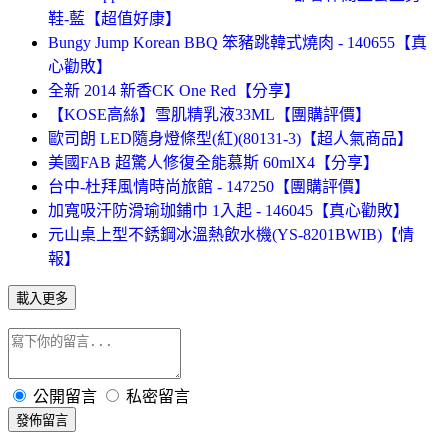
鞋-藍【超值好康】
Bungy Jump Korean BBQ 笨豬跳韓式燒肉 - 140655【真
心勸敗】
全新 2014 新香CK One Red【分享】
【KOSE高絲】雪肌精乳液33ML【團購評價】
歐司朗 LED隨身燈條型(紅)(80131-3)【超人氣商品】
美國FAB 超驚人修復全能慕斯 60mlX4【分享】
台中-杜拜風情時尚旅館 - 147250【團購評價】
加寬吸汗防滑瑜珈鋪巾 1入起 - 146045【真心勸敗】
元山桌上型不銹鋼冰溫熱飲水機(YS-8201BWIB)【情
報】
載入更多
公開留言
私密留言
發佈留言