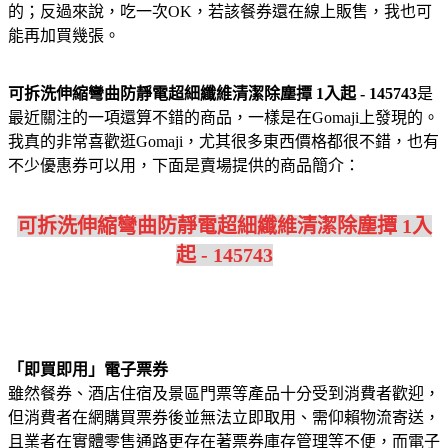
的；反過來說，吃一次OK，若該餐券還在線上販售，我也可
能再加買幾張。
可拆洗伸縮彎曲防靜電超細纖維清潔除塵撢 1入起 - 145743
是
最近關注的一項還算不錯的商品，一樣是在Gomaji上發現的。
我真的非常喜歡逛Gomaji，尤其很多東西價格都很不錯，也有
不少優惠券可以用，下面是賣場提供的商品簡介：
可拆洗伸縮彎曲防靜電超細纖維清潔除塵撢 1入
起 - 145743
「即買即用」電子票券
雖然餐券、酒店住宿及景區門票等產品十分受到消費者歡迎，
但消費者在網購買票券後並無法立即取用、需仰賴物流寄送，
且業者在實體零售通路更存在著票券庫存管理等不便，而電子